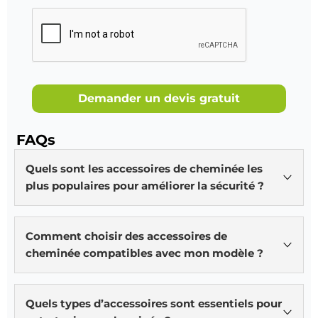
Demander un devis gratuit
FAQs
Quels sont les accessoires de cheminée les
plus populaires pour améliorer la sécurité ?
Les grilles de protection, les pare-étincelles et les
détecteurs de fumée sont des accessoires
Comment choisir des accessoires de
essentiels pour garantir la sécurité autour de votre
cheminée compatibles avec mon modèle ?
cheminée, en prévenant les risques d’incendie et en
assurant une utilisation en toute tranquillité.
Vérifiez les dimensions et les spécifications
recommandées par le fabricant de votre cheminée
Quels types d’accessoires sont essentiels pour
pour garantir un ajustement parfait et une