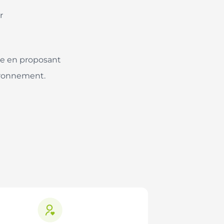
r
ue en proposant
ironnement.