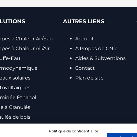
LUTIONS
AUTRES LIENS
pes à Chaleur Air/Eau
Accueil
es à Chaleur Air/Air
À Propos de CNR
uffe-Eau
Aides & Subventions
rmodynamique
Contact
eaux solaires
Plan de site
tovoltaïques
minée Éthanol
le à Granulés
nulés de bois
essoires poêle &
Politique de confidentialité
minée