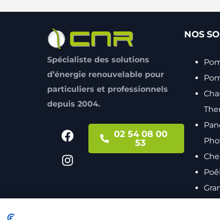
NOS SO
Spécialiste des solutions
Pom
d’énergie renouvelable pour
Pomp
particuliers et professionnels
Cha
depuis 2004.
The
Pan
02 54 08 00
Pho
53
Che
Poê
Gra
Acc
che