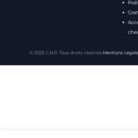
Poê
Gra
Acc
che
© 2025 C.N.R. Tous droits réservés.
Mentions Légal