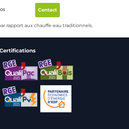
pos
Contact
 par rapport aux chauffe-eau traditionnels.
Certifications