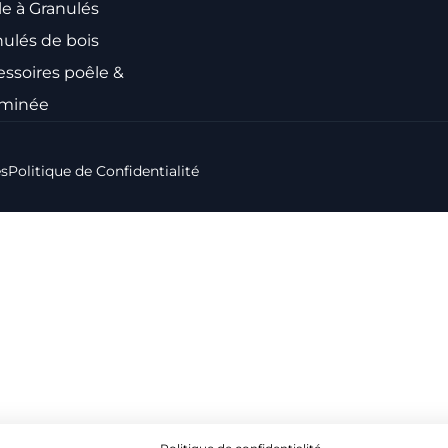
le à Granulés
nulés de bois
essoires poêle &
minée
es
Politique de Confidentialité