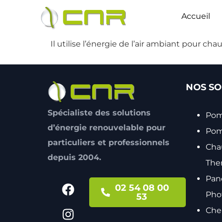
Accueil
Il utilise l’énergie de l’air ambiant pour ch
NOS SO
Spécialiste des solutions
Pom
d’énergie renouvelable pour
Pomp
particuliers et professionnels
Cha
depuis 2004.
The
Pan
02 54 08 00
Pho
53
Che