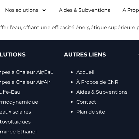
Nos solutions
Aides & Subventions
A Pro
auffer l’eau, offrant une efficacité énergétique supérieure
LUTIONS
AUTRES LIENS
pes à Chaleur Air/Eau
Accueil
es à Chaleur Air/Air
À Propos de CNR
uffe-Eau
Aides & Subventions
rmodynamique
Contact
eaux solaires
Plan de site
tovoltaïques
minée Éthanol